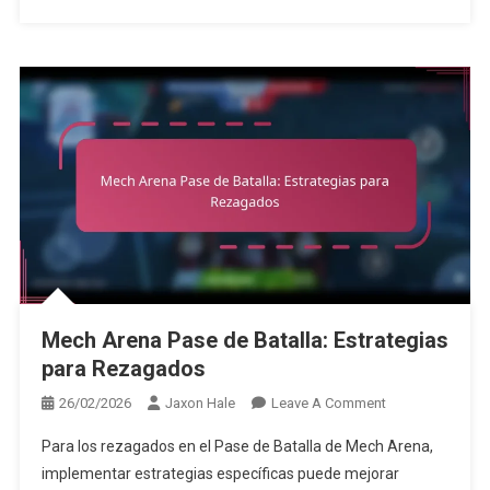
Mech Arena Pase de Batalla: Estrategias
para Rezagados
On
26/02/2026
Jaxon Hale
Leave A Comment
Mech
Para los rezagados en el Pase de Batalla de Mech Arena,
Arena
implementar estrategias específicas puede mejorar
Pase