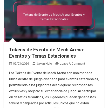
Tokens de Evento de Mech Arena:
Eventos y Temas Estacionales
On
02/03/2026
Jaxon Hale
Leave A Comment
Tokens
Los Tokens de Evento de Mech Arena son una moneda
De
única dentro del juego diseñada para eventos estacionales,
Evento
permitiendo a los jugadores desbloquear recompensas
De
exclusivas y mejorar su experiencia de juego. Al participar
Mech
Arena:
en desafíos temáticos, los jugadores pueden ganar estos
Eventos
tokens y canjearlos por artículos únicos que no están
Y