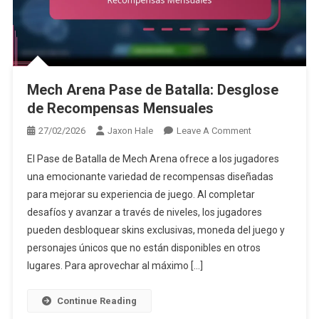
Mech Arena Pase de Batalla: Desglose
de Recompensas Mensuales
On
27/02/2026
Jaxon Hale
Leave A Comment
Mech
El Pase de Batalla de Mech Arena ofrece a los jugadores
Arena
una emocionante variedad de recompensas diseñadas
Pase
para mejorar su experiencia de juego. Al completar
De
desafíos y avanzar a través de niveles, los jugadores
Batalla:
Desglose
pueden desbloquear skins exclusivas, moneda del juego y
De
personajes únicos que no están disponibles en otros
Recompensas
lugares. Para aprovechar al máximo […]
Mensuales
Continue Reading