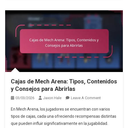
Cajas de Mech Arena: Tipos, Contenidos
y Consejos para Abrirlas
On
03/03/2026
Jaxon Hale
Leave A Comment
Cajas
En Mech Arena, los jugadores se encuentran con varios
De
tipos de cajas, cada una ofreciendo recompensas distintas
Mech
que pueden influir significativamente en la jugabilidad.
Arena: