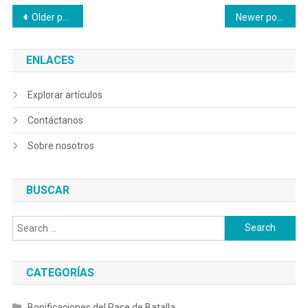
Posts
Older posts
Newer posts
navigation
ENLACES
Explorar artículos
Contáctanos
Sobre nosotros
BUSCAR
Search
for:
CATEGORÍAS
Bonificaciones del Pase de Batalla