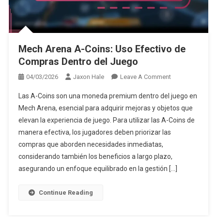
Mech Arena A-Coins: Uso Efectivo de
Compras Dentro del Juego
On
04/03/2026
Jaxon Hale
Leave A Comment
Mech
Las A-Coins son una moneda premium dentro del juego en
Arena
Mech Arena, esencial para adquirir mejoras y objetos que
A-
elevan la experiencia de juego. Para utilizar las A-Coins de
Coins:
manera efectiva, los jugadores deben priorizar las
Uso
Efectivo
compras que aborden necesidades inmediatas,
De
considerando también los beneficios a largo plazo,
Compras
asegurando un enfoque equilibrado en la gestión […]
Dentro
Del
Continue Reading
Juego