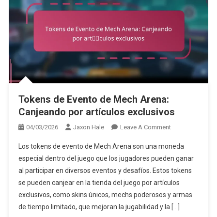
Tokens de Evento de Mech Arena:
Canjeando por artículos exclusivos
On
04/03/2026
Jaxon Hale
Leave A Comment
Tokens
Los tokens de evento de Mech Arena son una moneda
De
especial dentro del juego que los jugadores pueden ganar
Evento
al participar en diversos eventos y desafíos. Estos tokens
De
se pueden canjear en la tienda del juego por artículos
Mech
Arena:
exclusivos, como skins únicos, mechs poderosos y armas
Canjeando
de tiempo limitado, que mejoran la jugabilidad y la […]
Por