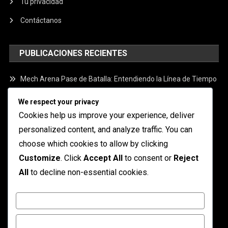
Tu privacidad
Contáctanos
PUBLICACIONES RECIENTES
Mech Arena Pase de Batalla: Entendiendo la Línea de Tiempo
Tokens de Evento de Mech Arena: Premios y recompensas
We respect your privacy
disponibles
Cookies help us improve your experience, deliver
personalized content, and analyze traffic. You can
Tokens de Evento de Mech Arena: Maximizando tus
recompensas
choose which cookies to allow by clicking
Customize
. Click
Accept All
to consent or
Reject
Mech Arena Pase de Batalla: Estrategias de Progresión de
All
to decline non-essential cookies.
Niveles
Tokens de Evento de Mech Arena: Ofertas por tiempo
Customize
limitado
Reject All