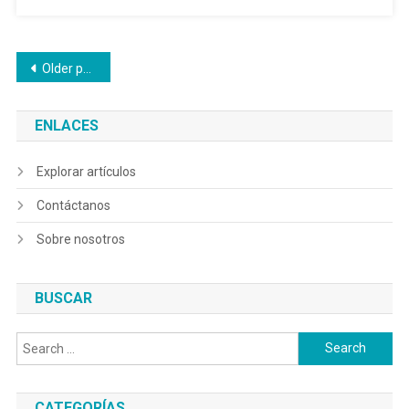
Posts
Older posts
navigation
ENLACES
Explorar artículos
Contáctanos
Sobre nosotros
BUSCAR
Search
for:
CATEGORÍAS