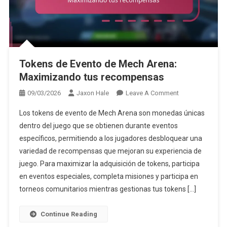
Tokens de Evento de Mech Arena:
Maximizando tus recompensas
On
09/03/2026
Jaxon Hale
Leave A Comment
Tokens
Los tokens de evento de Mech Arena son monedas únicas
De
dentro del juego que se obtienen durante eventos
Evento
específicos, permitiendo a los jugadores desbloquear una
De
variedad de recompensas que mejoran su experiencia de
Mech
Arena:
juego. Para maximizar la adquisición de tokens, participa
Maximizando
en eventos especiales, completa misiones y participa en
Tus
torneos comunitarios mientras gestionas tus tokens […]
Recompensas
Continue Reading