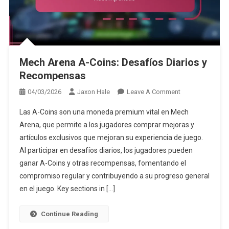
Mech Arena A-Coins: Desafíos Diarios y
Recompensas
On
04/03/2026
Jaxon Hale
Leave A Comment
Mech
Las A-Coins son una moneda premium vital en Mech
Arena
Arena, que permite a los jugadores comprar mejoras y
A-
artículos exclusivos que mejoran su experiencia de juego.
Coins:
Al participar en desafíos diarios, los jugadores pueden
Desafíos
Diarios
ganar A-Coins y otras recompensas, fomentando el
Y
compromiso regular y contribuyendo a su progreso general
Recompensas
en el juego. Key sections in […]
Continue Reading