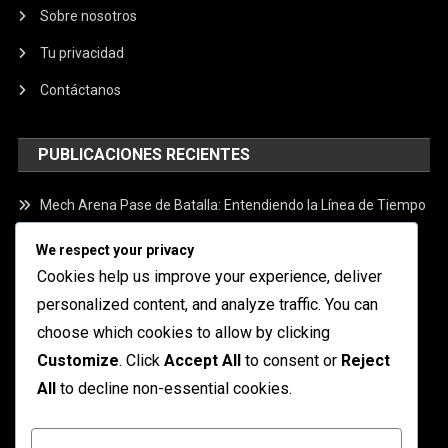
Sobre nosotros
Tu privacidad
Contáctanos
PUBLICACIONES RECIENTES
Mech Arena Pase de Batalla: Entendiendo la Línea de Tiempo
Tokens de Evento de Mech Arena: Premios y recompensas
We respect your privacy
disponibles
Cookies help us improve your experience, deliver
personalized content, and analyze traffic. You can
Tokens de Evento de Mech Arena: Maximizando tus
recompensas
choose which cookies to allow by clicking
Customize
. Click
Accept All
to consent or
Reject
Mech Arena Pase de Batalla: Estrategias de Progresión de
All
to decline non-essential cookies.
Niveles
Tokens de Evento de Mech Arena: Ofertas por tiempo
Customize