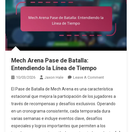
Mech Arena Pase de Batalla:
Entendiendo la Línea de Tiempo
On
10/03/2026
Jaxon Hale
Leave A Comment
Mech
El Pase de Batalla de Mech Arena es una característica
Arena
estacional que mejora la participación de los jugadores a
Pase
través de recompensas y desafíos exclusivos. Operando
De
en un cronograma consistente, cada temporada dura
Batalla:
Entendiendo
varias semanas e incluye eventos clave, desafíos
La
especiales y logros importantes que permiten a los
Línea