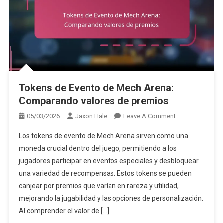
Tokens de Evento de Mech Arena:
Comparando valores de premios
On
05/03/2026
Jaxon Hale
Leave A Comment
Tokens
Los tokens de evento de Mech Arena sirven como una
De
moneda crucial dentro del juego, permitiendo a los
Evento
jugadores participar en eventos especiales y desbloquear
De
una variedad de recompensas. Estos tokens se pueden
Mech
Arena:
canjear por premios que varían en rareza y utilidad,
Comparando
mejorando la jugabilidad y las opciones de personalización.
Valores
Al comprender el valor de […]
De