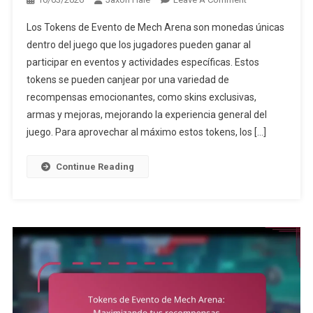
Tokens
Los Tokens de Evento de Mech Arena son monedas únicas
De
dentro del juego que los jugadores pueden ganar al
Evento
participar en eventos y actividades específicas. Estos
De
tokens se pueden canjear por una variedad de
Mech
Arena:
recompensas emocionantes, como skins exclusivas,
Premios
armas y mejoras, mejorando la experiencia general del
Y
juego. Para aprovechar al máximo estos tokens, los […]
Recompensas
Disponibles
Continue Reading