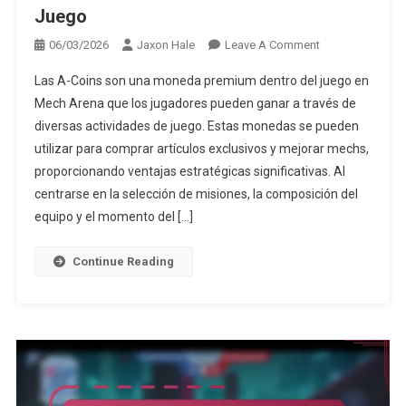
Juego
On
06/03/2026
Jaxon Hale
Leave A Comment
Mech
Las A-Coins son una moneda premium dentro del juego en
Arena
Mech Arena que los jugadores pueden ganar a través de
A-
diversas actividades de juego. Estas monedas se pueden
Coins:
utilizar para comprar artículos exclusivos y mejorar mechs,
Ganar
A
proporcionando ventajas estratégicas significativas. Al
Través
centrarse en la selección de misiones, la composición del
Del
equipo y el momento del […]
Juego
Continue Reading