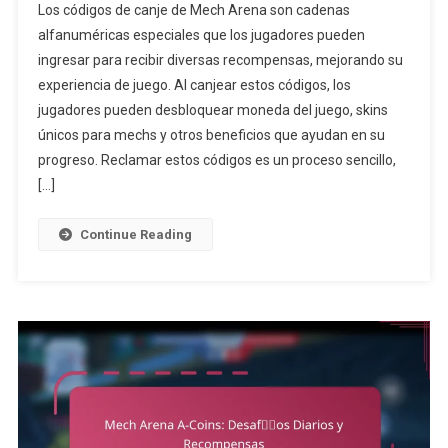
Los códigos de canje de Mech Arena son cadenas
De
alfanuméricas especiales que los jugadores pueden
Canje
ingresar para recibir diversas recompensas, mejorando su
De
experiencia de juego. Al canjear estos códigos, los
Mech
Arena:
jugadores pueden desbloquear moneda del juego, skins
Cómo
únicos para mechs y otros beneficios que ayudan en su
Reclamarlos
progreso. Reclamar estos códigos es un proceso sencillo,
Y
[…]
Beneficios
Continue Reading