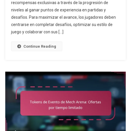
recompensas exclusivas a través de la progresión de
De
niveles al ganar puntos de experiencia en partidas y
Batalla:
Estrategias
desafíos. Para maximizar el avance, los jugadores deben
De
centrarse en completar desafíos, optimizar su estilo de
Progresión
juego y colaborar con sus […]
De
Niveles
Continue Reading