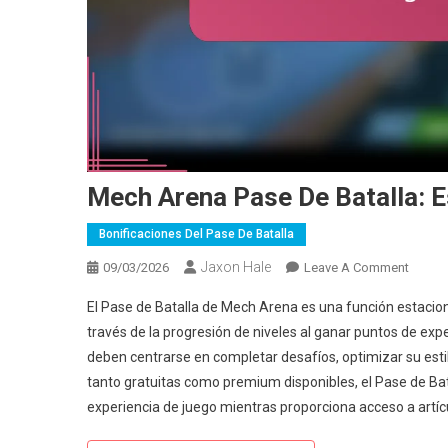
Mech Arena Pase De Batalla: E
Bonificaciones Del Pase De Batalla
Jaxon Hale
On
09/03/2026
Leave A Comment
Mech
El Pase de Batalla de Mech Arena es una función estacio
Arena
través de la progresión de niveles al ganar puntos de exp
Pase
deben centrarse en completar desafíos, optimizar su est
De
tanto gratuitas como premium disponibles, el Pase de Bat
Batalla
Estrat
experiencia de juego mientras proporciona acceso a artíc
De