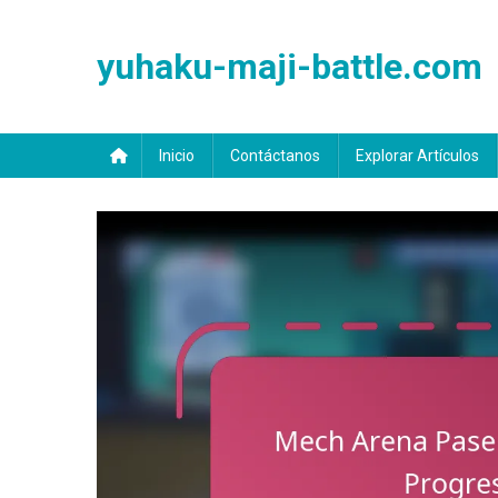
Skip
to
yuhaku-maji-battle.com
content
Inicio
Contáctanos
Explorar Artículos