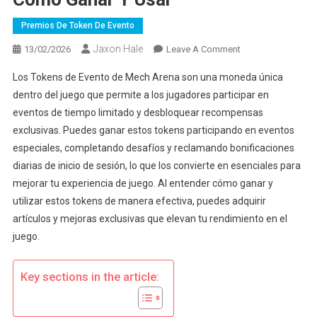
Premios De Token De Evento
Jaxon Hale
On
13/02/2026
Leave A Comment
Tokens
Los Tokens de Evento de Mech Arena son una moneda única
De
dentro del juego que permite a los jugadores participar en
Evento
eventos de tiempo limitado y desbloquear recompensas
De
exclusivas. Puedes ganar estos tokens participando en eventos
Mech
Arena:
especiales, completando desafíos y reclamando bonificaciones
Cómo
diarias de inicio de sesión, lo que los convierte en esenciales para
Ganar
mejorar tu experiencia de juego. Al entender cómo ganar y
Y
utilizar estos tokens de manera efectiva, puedes adquirir
Usar
artículos y mejoras exclusivas que elevan tu rendimiento en el
juego.
Key sections in the article: