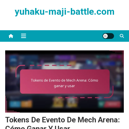
Skip
yuhaku-maji-battle.com
to
content
Tokens De Evento De Mech Arena:
Cómo Ganar Y Usar