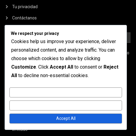
Tu privacidad
Contáctanos
We respect your privacy
PUBLICACIONES RECIENTES
Cookies help us improve your experience, deliver
personalized content, and analyze traffic. You can
Mech Arena Pase de Batalla: Entendiendo la Línea de Tiempo
choose which cookies to allow by clicking
Tokens de Evento de Mech Arena: Premios y recompensas
Customize
. Click
Accept All
to consent or
Reject
disponibles
All
to decline non-essential cookies.
Tokens de Evento de Mech Arena: Maximizando tus
recompensas
Customize
Mech Arena Pase de Batalla: Estrategias de Progresión de
Reject All
Niveles
Accept All
Tokens de Evento de Mech Arena: Ofertas por tiempo
limitado