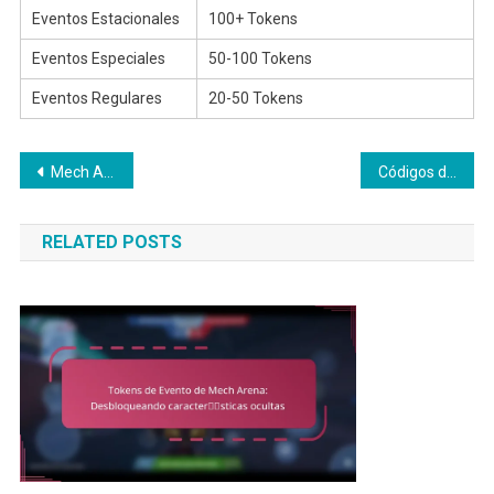
Eventos Estacionales
100+ Tokens
Eventos Especiales
50-100 Tokens
Eventos Regulares
20-50 Tokens
Post
Mech Arena Pase de Batalla: Temas y Cambios Estacionales
Códigos de canje de Mech Arena: Códigos activos actuales y fecha de expiración
navigation
RELATED POSTS