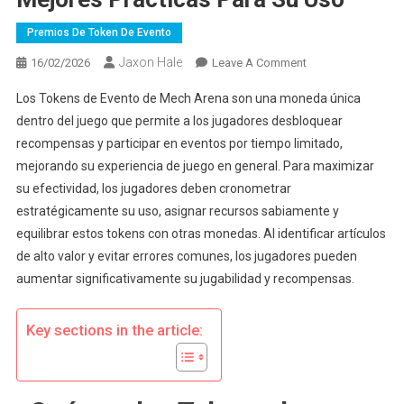
Premios De Token De Evento
Jaxon Hale
On
16/02/2026
Leave A Comment
Tokens
Los Tokens de Evento de Mech Arena son una moneda única
De
dentro del juego que permite a los jugadores desbloquear
Evento
recompensas y participar en eventos por tiempo limitado,
De
mejorando su experiencia de juego en general. Para maximizar
Mech
Arena:
su efectividad, los jugadores deben cronometrar
Mejores
estratégicamente su uso, asignar recursos sabiamente y
Prácticas
equilibrar estos tokens con otras monedas. Al identificar artículos
Para
de alto valor y evitar errores comunes, los jugadores pueden
Su
aumentar significativamente su jugabilidad y recompensas.
Uso
Key sections in the article: