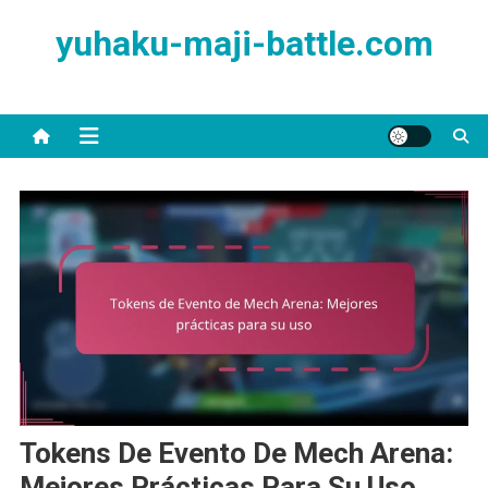
Skip
yuhaku-maji-battle.com
to
content
Tokens De Evento De Mech Arena:
Mejores Prácticas Para Su Uso