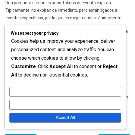
Una pregunta común es si los Tokens de Evento expiran.
Típicamente, no expiran de inmediato, pero están ligados a
eventos específicos, por lo que es mejor usarlos rápidamente.
Otra consulta frecuente es sobre las mejores recompensas para
We respect your privacy
comprar con Tokens de Evento. Los jugadores deben centrarse
Cookies help us improve your experience, deliver
en mejoras y artículos que mejoren su jugabilidad en lugar de
personalized content, and analyze traffic. You can
opciones cosméticas para obtener el máximo beneficio.
choose which cookies to allow by clicking
Customize
. Click
Accept All
to consent or
Reject
Conclusión
All
to decline non-essential cookies.
Usar eficazmente los Tokens de Evento junto con las
Bonificaciones del Pase de Batalla puede mejorar
Customize
significativamente tu experiencia en Mech Arena. Al comprender
Reject All
su interacción, usarlos estratégicamente y evitar errores
comunes, los jugadores pueden maximizar sus recompensas y
Accept All
disfrutar del juego al máximo.